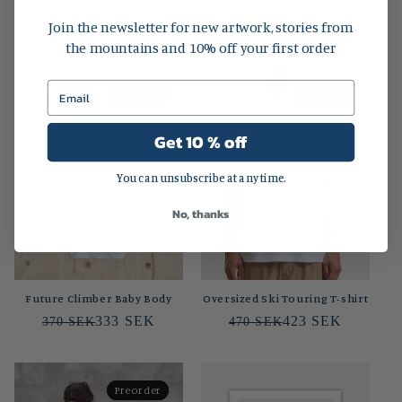
Art Print
423 SEK
470 SEK
Join the newsletter for new artwork, stories from
Ordinarie
Från 590 SEK
the mountains and 10% off your first order
pris
Preorder
Preorder
Preorder
Preorder
Get 10 % off
You can unsubscribe at any time.
No, thanks
Future Climber Baby Body
Oversized Ski Touring T-shirt
333 SEK
423 SEK
370 SEK
470 SEK
Preorder
Preorder