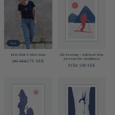
Rea
REA! Skid-T-shirt Dam
Ski Touring – Exklusiv Fine
Art Print för Skidåkare
176 SEK
195 SEK
Ordinarie
Från 590 SEK
pris