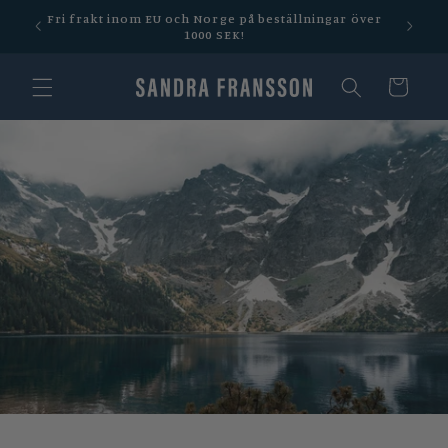
vidare
 600
Fri frakt inom EU och Norge på beställningar över
till
1000 SEK!
innehåll
Varukorg