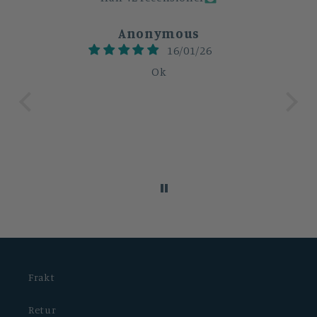
Anonymous
16/01/26
e
Ok
Lo
s
Frakt
Retur