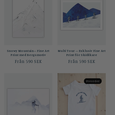
Snowy Mountain– Fine Art
Multi Tour – Exklusiv Fine Art
Print med Bergsmotiv
Print för Skidåkare
Ordinarie
Från 590 SEK
Ordinarie
Från 590 SEK
pris
pris
Preorder
Preorder