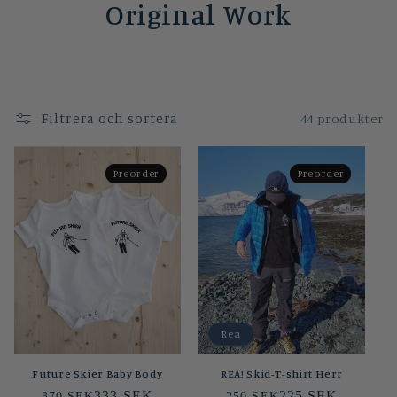
Original Work
Filtrera och sortera
44 produkter
Preorder
Preorder
Preorder
Preorder
Rea
Future Skier Baby Body
REA! Skid-T-shirt Herr
333 SEK
225 SEK
370 SEK
250 SEK