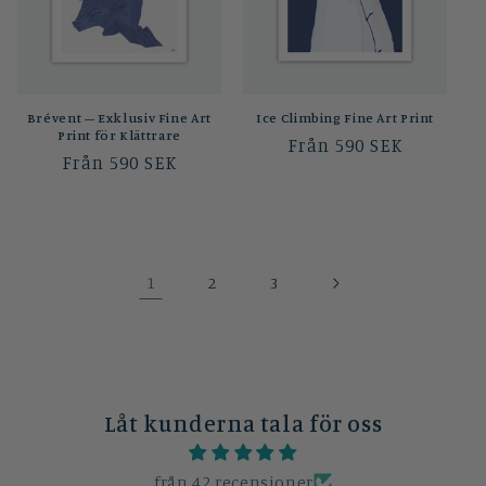
Brévent – Exklusiv Fine Art
Ice Climbing Fine Art Print
Print för Klättrare
Ordinarie
Från 590 SEK
Ordinarie
Från 590 SEK
pris
pris
1
2
3
Låt kunderna tala för oss
från 42 recensioner